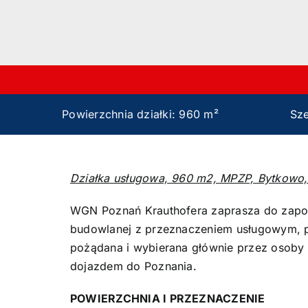
Powierzchnia działki: 960 m²
Sze
Działka usługowa, 960 m2, MPZP, Bytkowo, 
WGN Poznań Krauthofera zaprasza do zapozn
budowlanej z przeznaczeniem usługowym, p
pożądana i wybierana głównie przez osoby 
dojazdem do Poznania.
POWIERZCHNIA I PRZEZNACZENIE