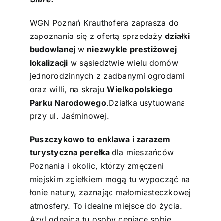
WGN Poznań Krauthofera zaprasza do
zapoznania się z ofertą sprzedaży
działki
budowlanej
w
niezwykle prestiżowej
lokalizacji
w sąsiedztwie wielu domów
jednorodzinnych z zadbanymi ogrodami
oraz willi, na skraju
Wielkopolskiego
Parku Narodowego
.Działka usytuowana
przy ul. Jaśminowej.
Puszczykowo to enklawa i zarazem
turystyczna perełka
dla mieszańców
Poznania i okolic, którzy zmęczeni
miejskim zgiełkiem mogą tu wypocząć na
łonie natury, zaznając małomiasteczkowej
atmosfery. To idealne miejsce do życia.
Azyl odnajdą tu osoby ceniące sobie