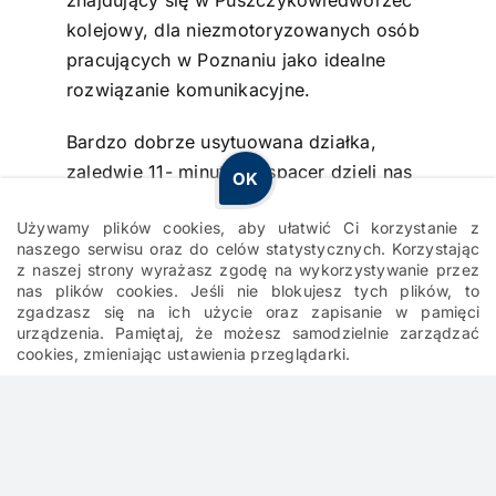
znajdujący się w Puszczykowiedworzec
kolejowy, dla niezmotoryzowanych osób
pracujących w Poznaniu jako idealne
rozwiązanie komunikacyjne.
Bardzo dobrze usytuowana działka,
zaledwie 11- minutowy spacer dzieli nas
OK
od Rynku w Puszczykowie. Spacerem w
Używamy plików cookies, aby ułatwić Ci korzystanie z
13 minut dojdziemy do Biedronki i Żabki,
naszego serwisu oraz do celów statystycznych. Korzystając
piekarni, apteki. W okolicy znajduje się
z naszej strony wyrażasz zgodę na wykorzystywanie przez
również gabinet stomatologiczny.
nas plików cookies. Jeśli nie blokujesz tych plików, to
zgadzasz się na ich użycie oraz zapisanie w pamięci
urządzenia. Pamiętaj, że możesz samodzielnie zarządzać
MEDIA
cookies, zmieniając ustawienia przeglądarki.
W ul. Jaśminowej, przy której
usytuowana jest działka znajdują się
media:
prąd, woda, gaz.