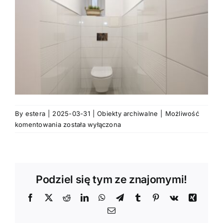
By
estera
|
2025-03-31
|
Obiekty archiwalne
|
Możliwość
Lokal
komentowania
została wyłączona
na
wynajem
pod
biuro,
Podziel się tym ze znajomymi!
Centrum,
Poznań.
Facebook
X
Reddit
LinkedIn
WhatsApp
Telegram
Tumblr
Pinterest
Vk
Xing
Email