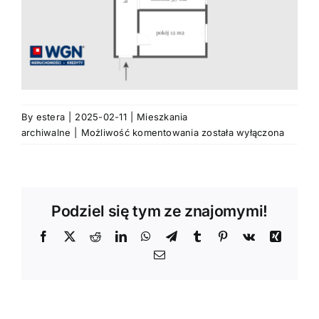
By
estera
|
2025-02-11
|
Mieszkania
2
archiwalne
|
Możliwość komentowania
została wyłączona
pokoje,
loftowe,
po
remocnie,
Podziel się tym ze znajomymi!
Centrum,
Poznań.
Facebook
X
Reddit
LinkedIn
WhatsApp
Telegram
Tumblr
Pinterest
Vk
Xing
Email