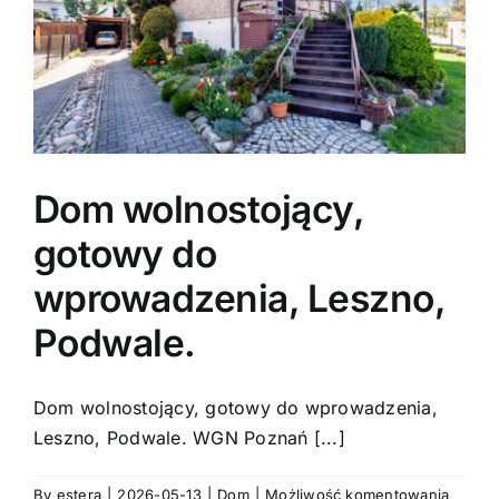
Dom wolnostojący,
gotowy do
wprowadzenia, Leszno,
Podwale.
Dom wolnostojący, gotowy do wprowadzenia,
Leszno, Podwale. WGN Poznań [...]
Dom
By
estera
|
2026-05-13
|
Dom
|
Możliwość komentowania