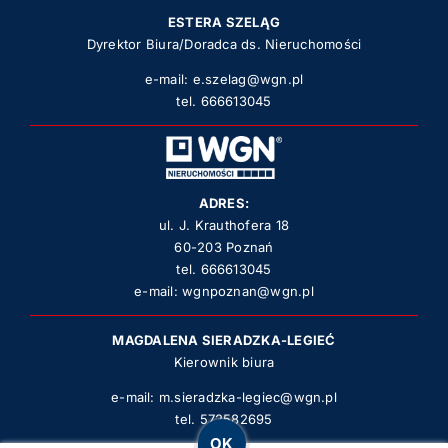
ESTERA SZELĄG
Dyrektor Biura/Doradca ds. Nieruchomości
e-mail:
e.szelag@wgn.pl
tel.
666613045
ADRES:
ul. J. Krauthofera 18
60-203 Poznań
tel.
666613045
e-mail:
wgnpoznan@wgn.pl
MAGDALENA SIERADZKA-LEGIEĆ
Kierownik biura
e-mail:
m.sieradzka-legiec@wgn.pl
tel.
572582695
OK