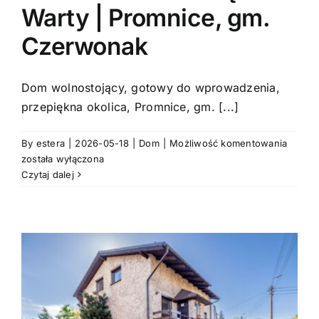
Warty | Promnice, gm.
Czerwonak
Kontakt
Dom wolnostojący, gotowy do wprowadzenia,
przepiękna okolica, Promnice, gm. [...]
Dom
By
estera
|
2026-05-18
|
Dom
|
Możliwość komentowania
z
została wyłączona
fantas
Czytaj dalej
widok
na
dolinę
Warty
|
Promni
gm.
Czerw