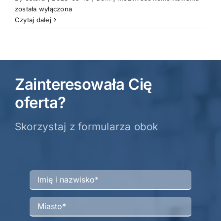
wolnos
została wyłączona
gotow
Czytaj dalej
do
wprowa
Leszno
Podwal
Zainteresowała Cię
oferta?
Skorzystaj z formularza obok