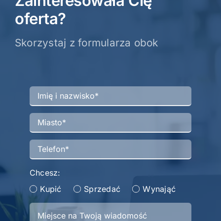
Zainteresowała Cię
–
klasyczna
oferta?
elegancja
w
Skorzystaj z formularza obok
nowoczesnym
wydaniu.
Chcesz:
Kupić
Sprzedać
Wynająć