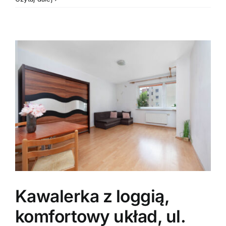
pokojowe,
miejsce
postojowe,
Poznań,
Dębiec/
Górna
Wilda.
Kawalerka z loggią,
komfortowy układ, ul.