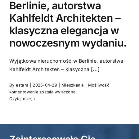
Berlinie, autorstwa
Kahlfeldt Architekten –
klasyczna elegancja w
nowoczesnym wydaniu.
Wyjątkowa nieruchomość w Berlinie, autorstwa
Kahlfeldt Architekten – klasyczna [...]
By
estera
|
2025-04-29
|
Mieszkania
|
Możliwość
Wyjątkowa
komentowania
została wyłączona
nieruchomość
Czytaj dalej
w
Berlinie,
autorstwa
Kahlfeldt
Architekten