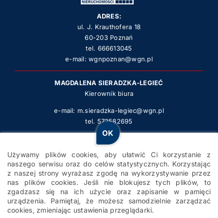
ADRES:
ul. J. Krauthofera 18
60-203 Poznań
tel.
666613045
e-mail:
wgnpoznan@wgn.pl
MAGDALENA SIERADZKA-LEGIEĆ
Kierownik biura
e-mail:
m.sieradzka-legiec@wgn.pl
tel.
572582695
OK
WGN Poznań Krauthofera 2022 | STRONA ZBUDOWANA PRZEZ
Używamy plików cookies, aby ułatwić Ci korzystanie z
POWERWEB.PRO
– STRONY DLA FIRM POZYSKUJĄCE
naszego serwisu oraz do celów statystycznych. Korzystając
KLIENTÓW
z naszej strony wyrażasz zgodę na wykorzystywanie przez
nas plików cookies. Jeśli nie blokujesz tych plików, to
zgadzasz się na ich użycie oraz zapisanie w pamięci
Polityka prywatności
urządzenia. Pamiętaj, że możesz samodzielnie zarządzać
Polityka cookies
cookies, zmieniając ustawienia przeglądarki.