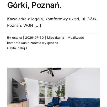
Górki, Poznań.
Kawalerka z loggią, komfortowy układ, ul. Górki,
Poznań. WGN [...]
By
estera
|
2026-07-30
|
Mieszkania
|
Możliwość
Kawalerka
komentowania
została wyłączona
z
Czytaj dalej
loggią,
komfortowy
układ,
ul.
Górki,
Poznań.