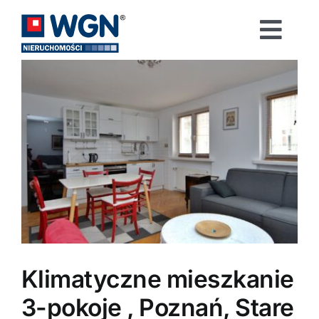
Przejdź
do
Togg
zawartości
Navi
Strona główna
Sprzedaj
Wynajmij
Kup
Ogłoszenia
Klimatyczne mieszkanie
3-pokoje , Poznań, Stare
Blog