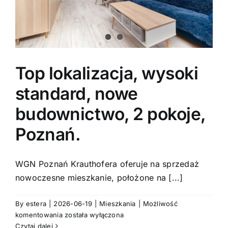
Top lokalizacja, wysoki
standard, nowe
budownictwo, 2 pokoje,
Poznań.
WGN Poznań Krauthofera oferuje na sprzedaż
nowoczesne mieszkanie, położone na [...]
By
estera
|
2026-06-19
|
Mieszkania
|
Możliwość
Top
komentowania
została wyłączona
lokalizacja,
Czytaj dalej