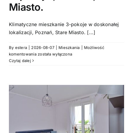
Miasto.
Kontakt
Klimatyczne mieszkanie 3-pokoje w doskonałej
lokalizacji, Poznań, Stare Miasto. [...]
By
estera
|
2026-08-07
|
Mieszkania
|
Możliwość
Klimatyczne
komentowania
została wyłączona
mieszkanie
Czytaj dalej
3-
pokoje
,
Poznań,
Stare
Miasto.