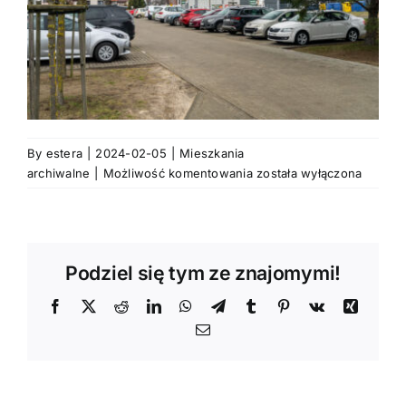
By
estera
|
2024-02-05
|
Mieszkania
Eleganckie
archiwalne
|
Możliwość komentowania
została wyłączona
3-
pokojowe
z
tarasem,
Podziel się tym ze znajomymi!
Suchy
Las.
Facebook
X
Reddit
LinkedIn
WhatsApp
Telegram
Tumblr
Pinterest
Vk
Xing
Email