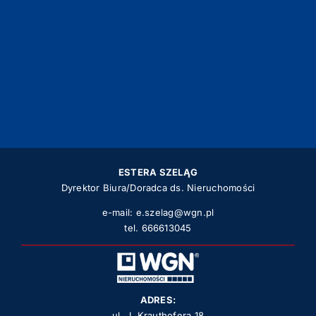
ESTERA SZELĄG
Dyrektor Biura/Doradca ds. Nieruchomości
e-mail:
e.szelag@wgn.pl
tel.
666613045
ADRES:
ul. J. Krauthofera 18