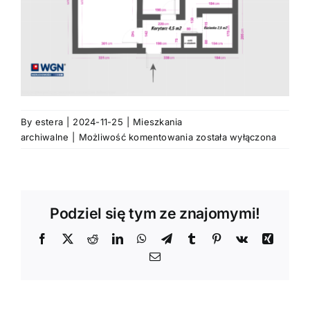
By
estera
|
2024-11-25
|
Mieszkania
Mieszkanie
archiwalne
|
Możliwość komentowania
została wyłączona
2
pokojowe,
doskonała
lokalizacja,
Podziel się tym ze znajomymi!
Rataje,
Poznań,
Facebook
X
Reddit
LinkedIn
WhatsApp
Telegram
Tumblr
Pinterest
Vk
Xing
Email