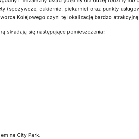
odny i niezależny układ (idealny dla dużej rodziny lub d
 (spożywcze, cukiernie, piekarnie) oraz punkty usługowe 
rca Kolejowego czyni tę lokalizację bardzo atrakcyjną
órą składają się następujące pomieszczenia:
em na City Park.