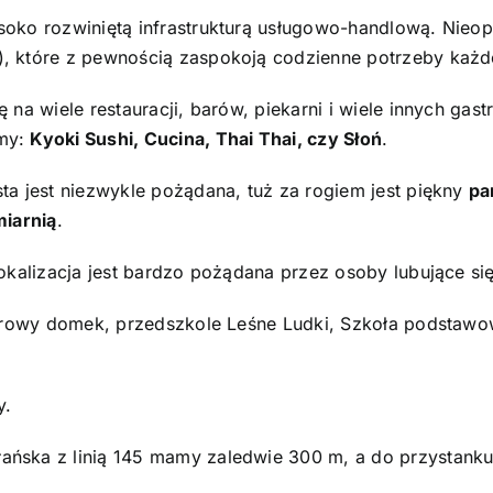
soko rozwiniętą infrastrukturą usługowo-handlową. Nieop
), które z pewnością zaspokoją codzienne potrzeby każ
 na wiele restauracji, barów, piekarni i wiele innych gas
amy:
Kyoki Sushi, Cucina, Thai Thai, czy Słoń
.
ta jest niezwykle pożądana, tuż za rogiem jest piękny
pa
miarnią
.
lokalizacja jest bardzo pożądana przez osoby lubujące si
olorowy domek, przedszkole Leśne Ludki, Szkoła podstawo
y.
ńska z linią 145 mamy zaledwie 300 m, a do przystanku 