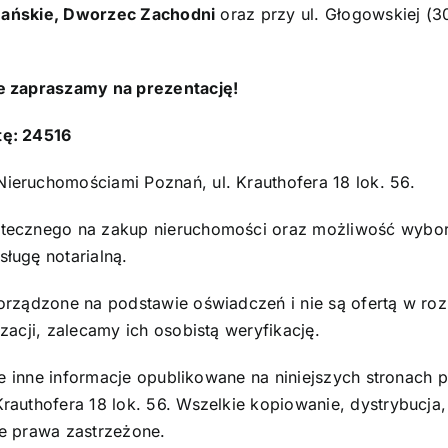
nańskie, Dworzec Zachodni
oraz przy ul. Głogowskiej (3
e zapraszamy na prezentację!
tę: 24516
eruchomościami Poznań, ul. Krauthofera 18 lok. 56.
ecznego na zakup nieruchomości oraz możliwość wyboru 
ługę notarialną.
orządzone na podstawie oświadczeń i nie są ofertą w ro
acji, zalecamy ich osobistą weryfikację.
tkie inne informacje opublikowane na niniejszych strona
authofera 18 lok. 56. Wszelkie kopiowanie, dystrybucja,
e prawa zastrzeżone.