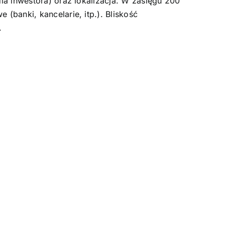
la inwestora) oraz lokalizacja. W zasięgu 200
(banki, kancelarie, itp.). Bliskość
.