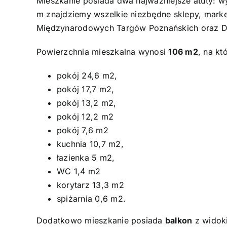
Mieszkanie posiada dwa najważniejsze atuty: wyg
m znajdziemy wszelkie niezbędne sklepy, markety
Międzynarodowych Targów Poznańskich oraz Dwo
Powierzchnia mieszkalna wynosi
106 m2
, na kt
pokój 24,6 m2,
pokój 17,7 m2,
pokój 13,2 m2,
pokój 12,2 m2
pokój 7,6 m2
kuchnia 10,7 m2,
łazienka 5 m2,
WC 1,4 m2
korytarz 13,3 m2
spiżarnia 0,6 m2.
Dodatkowo mieszkanie posiada
balkon
z widoki