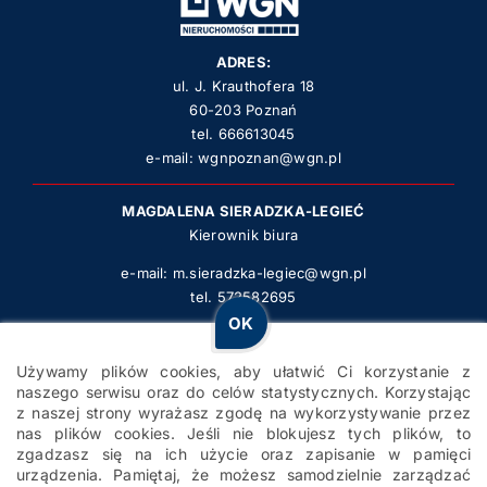
ADRES:
ul. J. Krauthofera 18
60-203 Poznań
tel.
666613045
e-mail:
wgnpoznan@wgn.pl
MAGDALENA SIERADZKA-LEGIEĆ
Kierownik biura
e-mail:
m.sieradzka-legiec@wgn.pl
tel.
572582695
OK
WGN Poznań Krauthofera 2022 | STRONA ZBUDOWANA PRZEZ
Używamy plików cookies, aby ułatwić Ci korzystanie z
POWERWEB.PRO
– STRONY DLA FIRM POZYSKUJĄCE
naszego serwisu oraz do celów statystycznych. Korzystając
KLIENTÓW
z naszej strony wyrażasz zgodę na wykorzystywanie przez
nas plików cookies. Jeśli nie blokujesz tych plików, to
zgadzasz się na ich użycie oraz zapisanie w pamięci
Polityka prywatności
urządzenia. Pamiętaj, że możesz samodzielnie zarządzać