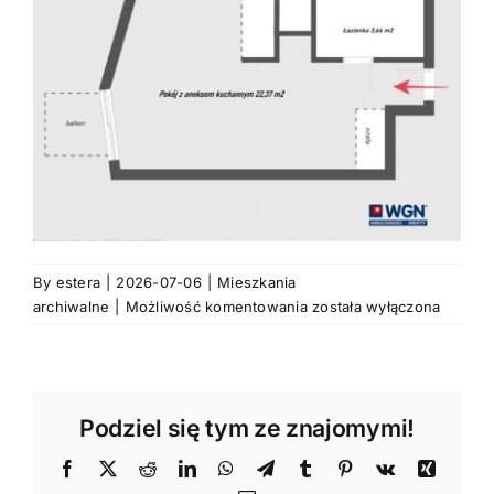
By
estera
|
2026-07-06
|
Mieszkania
Nowa
archiwalne
|
Możliwość komentowania
została wyłączona
kawalerka,
doskonała
lokalizacja,
Stare
Podziel się tym ze znajomymi!
Miasto,
Poznań
Facebook
X
Reddit
LinkedIn
WhatsApp
Telegram
Tumblr
Pinterest
Vk
Xing