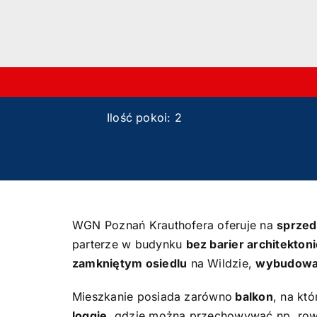
Ilość pokoi: 2
WGN Poznań Krauthofera oferuje na
sprzed
parterze w budynku
bez barier architekton
zamkniętym osiedlu
na Wildzie,
wybudowan
Mieszkanie posiada zarówno
balkon
, na kt
loggię
, gdzie można przechowywać np. row