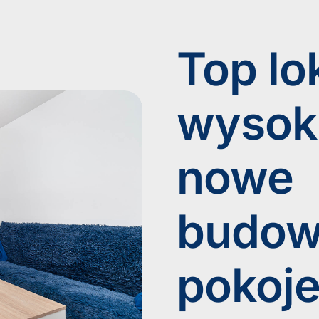
Top lo
wysoki
nowe
budow
pokoje