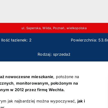
ul. Saperska, Wilda, Poznań, wielkopolska
Ilość łazienek: 2
Powierzchnia: 53.
Rodzaj: sprzedaż
aż nowoczesne mieszkanie
, położone na
icznych
,
monitorowanym, położonym na
ym w 2012 przez firmę Wechta.
órym jak najbardziej można wypoczywać,
jak i
er.