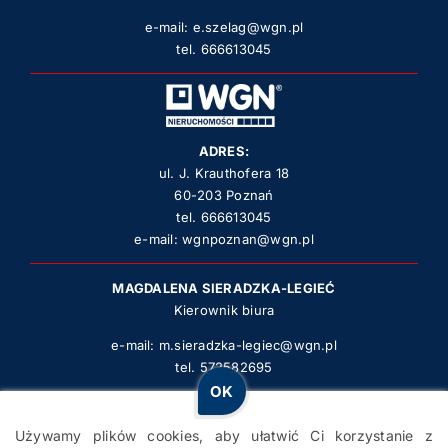
e-mail:
e.szelag@wgn.pl
tel.
666613045
ADRES:
ul. J. Krauthofera 18
60-203 Poznań
tel.
666613045
e-mail:
wgnpoznan@wgn.pl
MAGDALENA SIERADZKA-LEGIEĆ
Kierownik biura
e-mail:
m.sieradzka-legiec@wgn.pl
tel.
572582695
OK
WGN Poznań Krauthofera 2022 | STRONA ZBUDOWANA PRZEZ
Używamy plików cookies, aby ułatwić Ci korzystanie z
POWERWEB.PRO
– STRONY DLA FIRM POZYSKUJĄCE