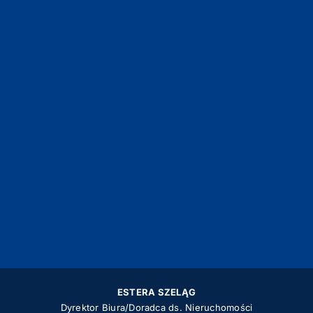
ESTERA SZELĄG
Dyrektor Biura/Doradca ds. Nieruchomości