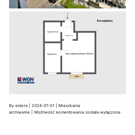
By
estera
|
2024-07-01
|
Mieszkania
2
archiwalne
|
Możliwość komentowania
została wyłączona
pokojowe
mieszkanie
+