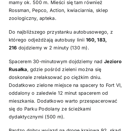
mamy ok. 500 m. Mieści się tam również
Rossman, Pepco, Action, kwiaciarnia, sklep
zoologiczny, apteka.
Do najbliższego przystanku autobusowego, z
którego odjeżdżają autobusy linii
160, 183,
216
dojdziemy w 2 minuty (130 m).
Spacerem 30-minutowym dojdziemy nad
Jezioro
Rusałka
, gdzie pośród zieleni można się
doskonale zrelaksować po ciężkim dniu.
Dodatkowo zielone miejsce na spacery to Fort VI,
oddalony o zaledwie 12 minut spacerem od
mieszkania. Dodatkowo warto przespacerować
się do Parku Podolany ze ścieżkami
dydaktycznymi (500 m).
Bardzo dobry wyjazd na drogę krajową 92, skąd